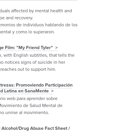
iduals affected by mental health and
ope and recovery.
imonios de individuos hablando de los
mental y como lo superaron.
e Film: "My Friend Tyler"
, with English subtitles, that tells the
ho notices signs of suicide in her
 reaches out to support him.
strezas: Promoviendo Participación
d Latina en SanaMente
rio web para aprender sobre
Movimiento de Salud Mental de
mo unirse al movimiento.
 Alcohol/Drug Abuse Fact Sheet /