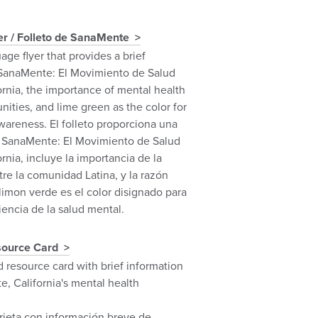
r / Folleto de SanaMente
ge flyer that provides a brief
 SanaMente: El Movimiento de Salud
ornia, the importance of mental health
ities, and lime green as the color for
wareness. El folleto proporciona una
 SanaMente: El Movimiento de Salud
rnia, incluye la importancia de la
re la comunidad Latina, y la razón
limon verde es el color disignado para
iencia de la salud mental.
ource Card
 resource card with brief information
, California's mental health
jeta con información breve de