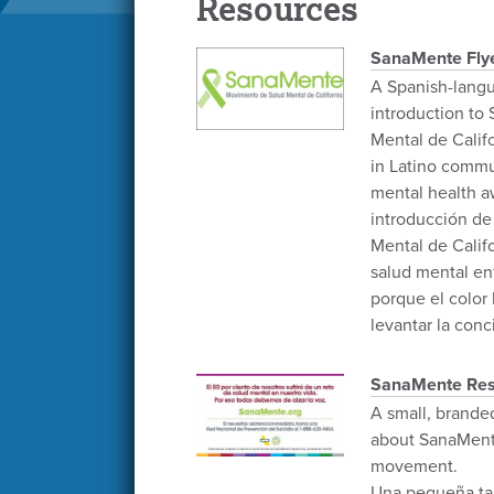
Resources
SanaMente Flye
A Spanish-langua
introduction to
Mental de Calif
in Latino commun
mental health a
introducción de
Mental de Califo
salud mental ent
porque el color 
levantar la conc
SanaMente Res
A small, branded
about SanaMente
movement.
Una pequeña tar