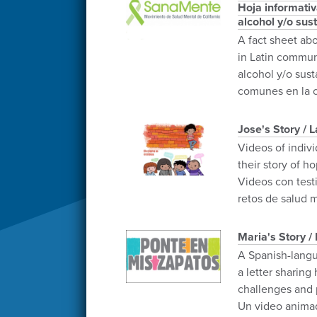
Hoja informativ
alcohol y/o sus
A fact sheet ab
in Latin commun
alcohol y/o sus
comunes en la c
Jose's Story / 
Videos of indiv
their story of h
Videos con test
retos de salud 
Maria's Story / 
A Spanish-langu
a letter sharin
challenges and 
Un video animad