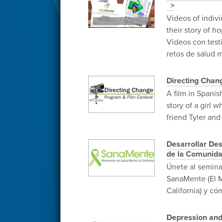
Videos of indiv
their story of h
Videos con test
retos de salud 
Directing Chang
A film in Spanish
story of a girl w
friend Tyler and
Desarrollar De
de la Comunida
Únete al semina
SanaMente (El 
California) y có
Depression and