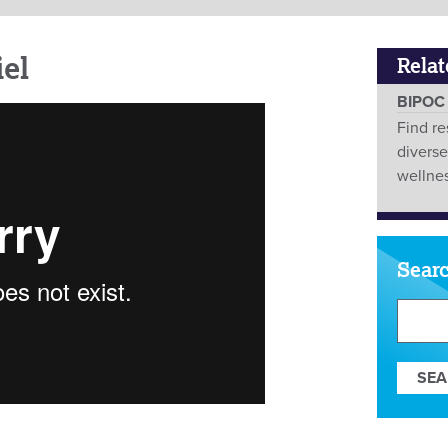
iel
Relat
BIPOC 
Find re
divers
wellnes
Sear
Search
Our
Resour