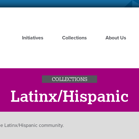
Skip
to
main
content
Initiatives
Collections
About Us
COLLECTIONS
Latinx/Hispanic
the Latinx/Hispanic community.