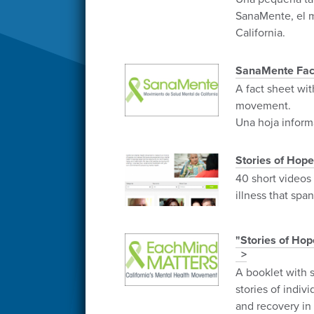
SanaMente, el 
California.
SanaMente Fac
A fact sheet wi
movement.
Una hoja inform
Stories of Hope
40 short videos
illness that span 
"Stories of Hop
A booklet with 
stories of indiv
and recovery in 