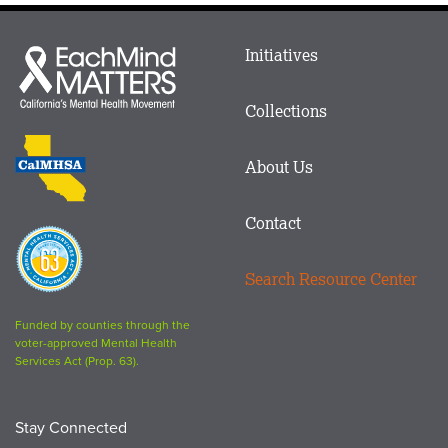
Main
Initiatives
Each
menu
Mind
in
Matters
Collections
Footer
logo
CalMHSA
About Us
logo
Contact
Proposition
63
Search Resource Center
logo
Funded by counties through the
voter-approved Mental Health
Services Act (Prop. 63).
Stay Connected