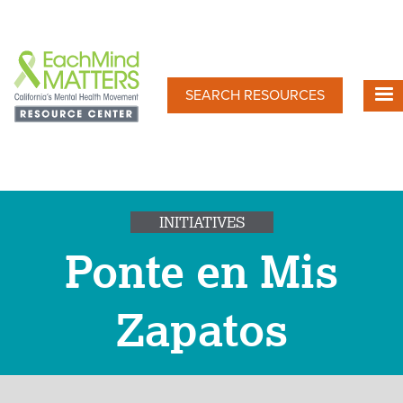
Skip
to
main
content
SEARCH RESOURCES
INITIATIVES
Ponte en Mis
Zapatos